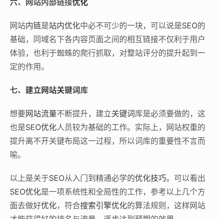
六、网站内部链接
优化
网站
内链
是
站内优化
中必不可少的一块，可以说是
SEO
的
基础，同域名下各内容页面之间的相互链接不仅利于用户
体验，也利于蜘蛛的爬行抓取，对整站评分的提升起到一
定的作用。
七、
建立网站
关键词
库
想要
网站流量
不断提升，建立
关键词
库是必须要做的，这
也是
SEO优化
人员较为基础的工作。实际上，网站权重的
提升离不开关键布局这一过程，所以词库的重要性不言而
喻。
以上是关于
SEO
从入门到精通必学的
优化技巧
。可以看出
SEO优化
是一项系统性和全局性的工作，参考以上几个方
面去做好
优化
，符合
搜索引擎优化
的算法规则，这样网站