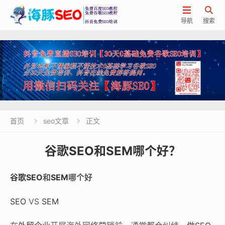


导航
搜索
首页
seo文章
正文


谷歌SEO和SEM哪个好？
谷歌SEO
和
SEM
哪个好
SEO
VS
SEM