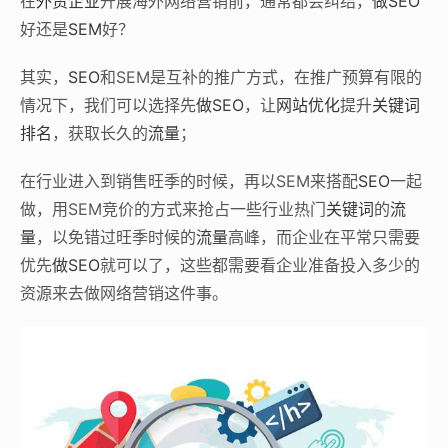
在
外贸企业
开展海外网络营销前，通常都会纠结，
做SEO
好还是
SEM
好？
其实，
SEO
和SEM是互补的推广方式，在推广预算有限的
情况下，我们可以选择先
做SEO
，让
网站优化
提升
关键词
排名
，获取长久的
流量
；
在行业进入到销售旺季的时候，再以SEM来搭配
SEO
一起
做，用SEM竞价的方式来抢占一些行业热门
关键词
的
流
量
，以免错过旺季时候的
流量
高峰，而企业在平常只需要
优先
做SEO
就可以了，这些都需要看企业准备投入多少的
资源来去做网络营销这件事。