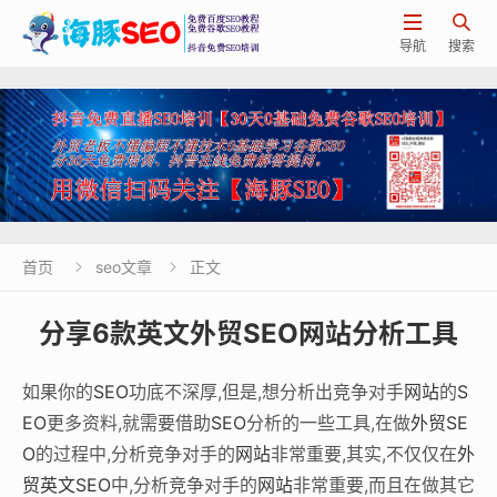


导航
搜索
首页
seo文章
正文


分享6款英文外贸SEO网站分析工具
如果你的
SEO
功底不深厚,但是,想分析出竞争对手
网站
的
S
EO
更多资料,就需要借助
SEO
分析的一些工具,在做
外贸SE
O
的过程中,分析竞争对手的
网站
非常重要,其实,不仅仅在
外
贸
英文SEO
中,分析竞争对手的
网站
非常重要,而且在做其它